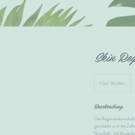
Skin Reg
79
Eu
1 Std. 30 Min.
1
S
t
Beschreibung
d
3
Die Regenerationsbeh. 
0
gemildert und die Zell
M
Grunbeh. mit Augenbr
i