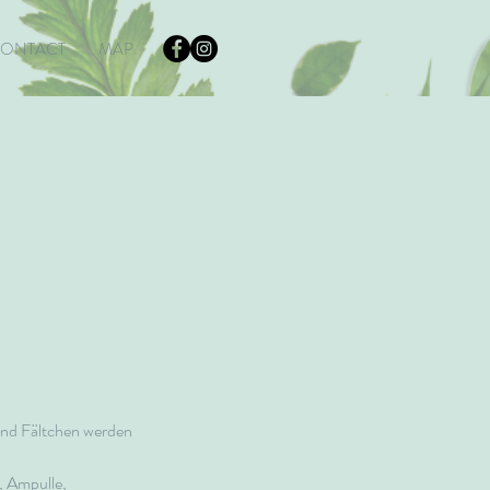
ONTACT
MAP
n und Fältchen werden
, Ampulle,