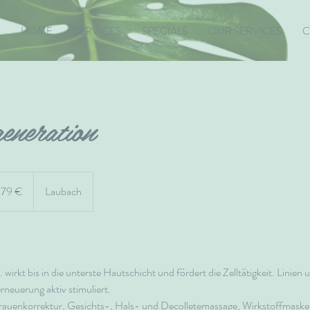
HOME
SERVICES
SPECIALS
OUR SERVICES
C
eneration
ro
79 €
Laubach
wirkt bis in die unterste Hautschicht und fördert die Zelltätigkeit. Linie
erneuerung aktiv stimuliert.
auenkorrektur, Gesichts-, Hals- und Decolletemassage, Wirkstoffmaske