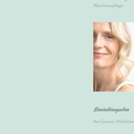
Abschlusspflege.
n
.
Kontaktangaben
Am Grauen Wäldchen 